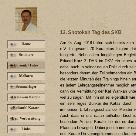
12. Shotokan Tag des SKB
Am 25. Aug. 2018 trafen sich bereits zum
Home
e.V. Insgesamt 70 Karatekas folgten da
Seminare
fungierte. Neben dem langjährigen Beglei
Eduard Kurz 3. DAN im DKV ein neues und
Chronik / Fotos
dabei auch in seiner neuen Rollt durch sei
besonders darum den Teilnehmenden ein Bil
Mallorca
die letzten Minuten des Trainings hinein e
es jedem Lehrgangsteilnehmer möglich et
Sommerlager
dann die Vermittlung der Kat Wankan unte
Okinawan Kempo
viel zu sagen. Mit ihm ist es eigentlich wi
ein sehr reges Bunkai der Katas durch.
Rollstuhl Karate
immensen Erfahrungsschatz der Meister ver
Auch dass er uns daran teilhaben lässt is
Dan-Vorbereitung
besondere Art des Karate, bei der es daru
Pfade zu bewegen. Dabei jedoch immer das
Links
des Karate-Do vorangekommen so lautete 