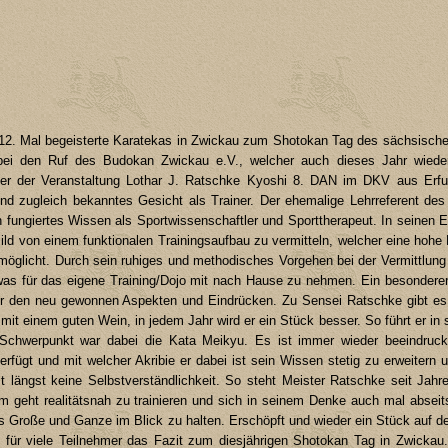
 12. Mal begeisterte Karatekas in Zwickau zum Shotokan Tag des sächsisch
bei den Ruf des Budokan Zwickau e.V., welcher auch dieses Jahr wieder
ter der Veranstaltung Lothar J. Ratschke Kyoshi 8. DAN im DKV aus Erfurt
 zugleich bekanntes Gesicht als Trainer. Der ehemalige Lehrreferent de
n fungiertes Wissen als Sportwissenschaftler und Sporttherapeut. In seinen E
d von einem funktionalen Trainingsaufbau zu vermitteln, welcher eine hohe 
rmöglicht. Durch sein ruhiges und methodisches Vorgehen bei der Vermittlung 
was für das eigene Training/Dojo mit nach Hause zu nehmen. Ein besondere
r den neu gewonnen Aspekten und Eindrücken. Zu Sensei Ratschke gibt es e
e mit einem guten Wein, in jedem Jahr wird er ein Stück besser. So führt er in
 Schwerpunkt war dabei die Kata Meikyu. Es ist immer wieder beeindruc
fügt und mit welcher Akribie er dabei ist sein Wissen stetig zu erweitern u
t längst keine Selbstverständlichkeit. So steht Meister Ratschke seit Jahr
m geht realitätsnah zu trainieren und sich in seinem Denke auch mal absei
 Große und Ganze im Blick zu halten. Erschöpft und wieder ein Stück auf 
für viele Teilnehmer das Fazit zum diesjährigen Shotokan Tag in Zwickau.