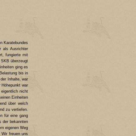
en Karatebundes
 als Ausrichter
, fungierte mit
s SKB überzeugt
inheiten ging es
Belastung bis in
der Inhalte, war
r Höhepunkt war
igentlich nicht
 seinen Einheiten
kend über welch
nd zu vertiefen.
en für eine gang
ts der bekannten
dem eigenen Weg
 Wir freuen uns